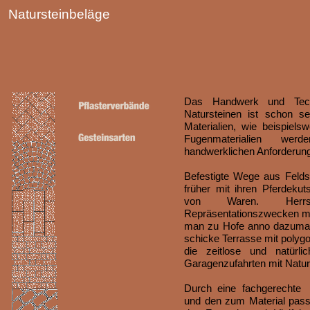
Natursteinbeläge
Das Handwerk und Tech
Natursteinen ist schon s
Materialien, wie beispiels
Fugenmaterialien wer
handwerklichen Anforderun
Befestigte Wege aus Felds
früher mit ihren Pferdeku
von Waren. Herrsc
Repräsentationszwecken mit
man zu Hofe anno dazumal
schicke Terrasse mit polygo
die zeitlose und natürli
Garagenzufahrten mit Naturs
Durch eine fachgerechte 
und den zum Material pas